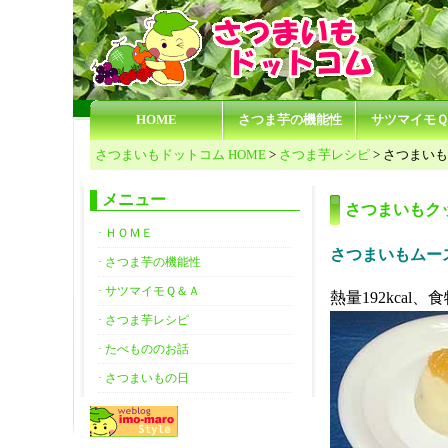
HOME
さつま芋の機能性
サツマイモ
さつまいもドットコム HOME
>
さつま芋レシピ
> さつまい
メニュー
さつまいもク
· ＨＯＭＥ
さつまいもムー
· さつま芋の機能性
· サツマイモＱ＆Ａ
熱量192kcal、食
· さつま芋レシピ
· たべもののお話
· さつまいもの日