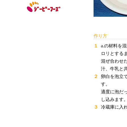
作り方
１
a.の材料
ロリとする
混ぜ合わせ
汁、牛乳と
２
卵白を泡立
す。
適度に泡だ
し込みます
３
冷蔵庫に入