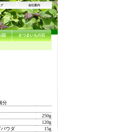
ログ
会社案内
お話
さつまいもの日
個分
250g
120g
グパウダ
15g