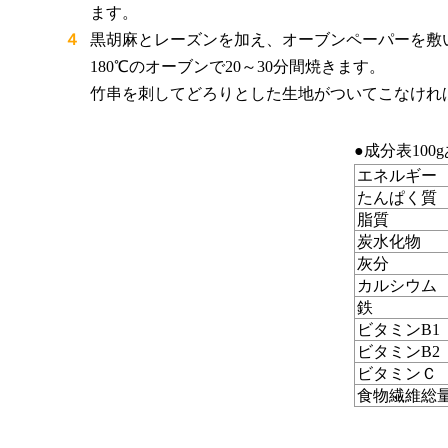
ます。
４
黒胡麻とレーズンを加え、オーブンペーパーを敷
180℃のオーブンで20～30分間焼きます。
竹串を刺してどろりとした生地がついてこなけれ
●成分表100
エネルギー
たんぱく質
脂質
炭水化物
灰分
カルシウム
鉄
ビタミンB1
ビタミンB2
ビタミンＣ
食物繊維総