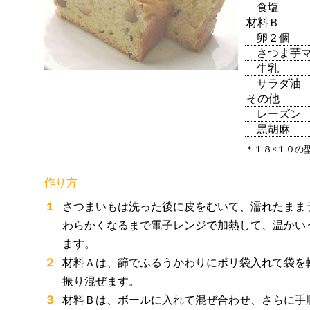
食塩
材料Ｂ
卵２個
さつま芋
牛乳
サラダ油
その他
レーズン
黒胡麻
＊１８×１０の
作り方
１
さつまいもは洗った後に皮をむいて、濡れたまま
わらかくなるまで電子レンジで加熱して、温かい
ます。
２
材料Ａは、篩でふるうかわりにポリ袋入れて袋を
振り混ぜます。
３
材料Ｂは、ボールに入れて混ぜ合わせ、さらに手