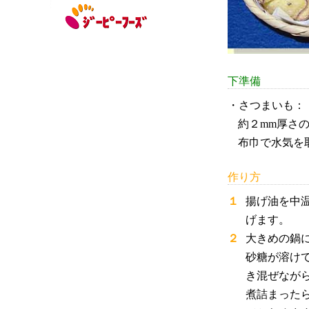
下準備
・さつまいも：
約２mm厚さ
布巾で水気を
作り方
１
揚げ油を中温
げます。
２
大きめの鍋
砂糖が溶け
き混ぜなが
煮詰まった