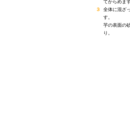
てからめま
３
全体に混ざ
す。
芋の表面の
り。