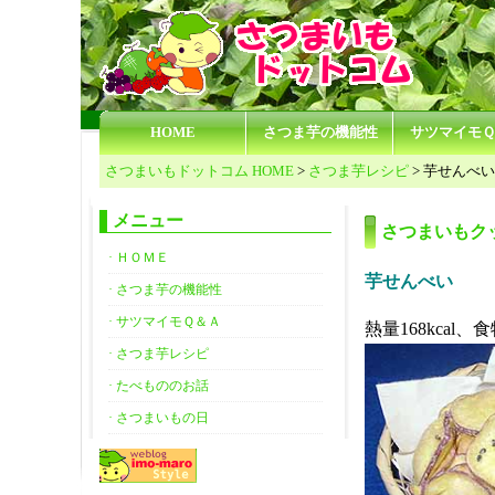
HOME
さつま芋の機能性
サツマイモ
さつまいもドットコム HOME
>
さつま芋レシピ
> 芋せんべい
メニュー
さつまいもク
· ＨＯＭＥ
芋せんべい
· さつま芋の機能性
· サツマイモＱ＆Ａ
熱量168kcal、食
· さつま芋レシピ
· たべもののお話
· さつまいもの日