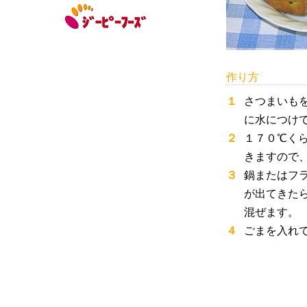
作り方
１
さつまいも
に水につけ
２
１７０℃く
きますので
３
鍋またはフ
が出てきた
混ぜます。
４
ごまを入れ